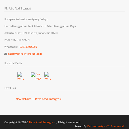
PT. Petra Abadi Intergrasi
Komplek Perkantoran Agung Sedayu
Harco Mangga Dua Blok K No.5CJl. Arteri Mangga Dua Raya
Jakarta Pusat, DKI Jakarta, Indonesia 10730
Phone : 021-38269273
Whatsapp :
+628111016907
sales@petra-intergrasi.co.id
Our Social Media
Latest Post
New Website PT Petra Abadi Intergrasi
Copyright © 2026
, Allright reserved.
Petra Abadi Intergrasi
Project By
Dnhwebdesign - Yii Framework