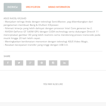
SPECIFICATION
BRAND INFORMATION
OVERVIEW
ASUS N43SL-VX264D
- Manjakan telinga Anda dengan teknologi SonicMaster, yag dikembangkan dari
pengalaman membuat Bang & Olufsen ICEpower.
- Nikmati kinerja yang lebih dahsyat dengan prosesor Intel Core generasi ke-2.
- NVIDIA GeForce GT 540M GPU dengan CUDA technology serta dukungan DirectX 11
menciptakan gambar 3D yang lebih realistis serta mendorong proses transcode pada
musik hingga 20 kali lebih cepat.
- Meningkatkan kenikmatan menonton dengan teknologi ASUS Video Magic.
- Rasakan kecepatan transfer yang tinggi dengan USB 3.0.
SHARE
YOU MAY ALSO LIKE